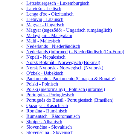
Lëtzebuergesch - Luxemburgisch
Latviešu - Lettisch
Lenga d'òc - Okzitanisch
Lietuvių - Litauisch
Magyar - Ungarisch
Magyar (tegeződő) - Ungarisch (umgänglich)
Malayāḷaṁ - Malayalam
Malti - Maltesisch
Nederlands - Niederländisch
Nederlands (informeel) - Niederländisch (Du-Form)
Nepali - Nepalesisch
Norsk Bokmål - Norwegisch (Bokmal)
Norsk Nynorsk - Norwegisch (Nynorsk)
O'zbek - Usbekisch
Papiamentu - Papiamento (Curaçao & Bonaire)
Polski - Polnisch
Polski (nieformalny) - Polnisch (informel)
Português - Portugiesisch
Português do Brasil - Portugiesisch (Brasilien)
Qazaqşa - Kasachisch
Româna - Rumänisch
Rumantsch - Rätoromanisch
Shqipe - Albanisch
Slovenčina - Slovakisch
Slovenščina - Slovenisch