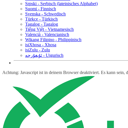
Srpski - Serbisch (lateinisches Alphabet)
Suomi - Finnisch
Svenska - Schwedisch
Türkçe - Türkisch
Tagalog - Tagalog
Tiếng Việt - Vietnamesisch
Valencià - Valencianisch
Wikang Filipino - Philippinisch
isiXhosa - Xhosa
isiZulu - Zulu
ئۇيغۇرچە - Uigurisch
Achtung: Javascript ist in deinem Browser deaktiviert. Es kann sein,