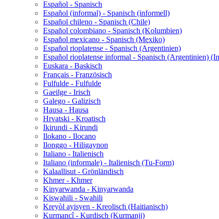
Español - Spanisch
Español (informal) - Spanisch (informell)
Español chileno - Spanisch (Chile)
Español colombiano - Spanisch (Kolumbien)
Español mexicano - Spanisch (Mexiko)
Español rioplatense - Spanisch (Argentinien)
Español rioplatense informal - Spanisch (Argentinien) (I
Euskara - Baskisch
Français - Französisch
Fulfulde - Fulfulde
Gaeilge - Irisch
Galego - Galizisch
Hausa - Hausa
Hrvatski - Kroatisch
Ikirundi - Kirundi
Ilokano - Ilocano
Ilonggo - Hiligaynon
Italiano - Italienisch
Italiano (informale) - Italienisch (Tu-Form)
Kalaallisut - Grönländisch
Khmer - Khmer
Kinyarwanda - Kinyarwanda
Kiswahili - Swahili
Kreyòl ayisyen - Kreolisch (Haitianisch)
Kurmancî - Kurdisch (Kurmanji)