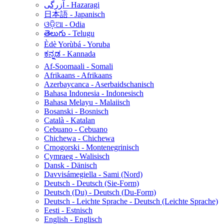
آزرگی - Hazaragi
日本語 - Japanisch
ଓଡ଼ିଆ - Odia
తెలుగు - Telugu
Èdè Yorùbá - Yoruba
ಕನ್ನಡ - Kannada
Af-Soomaali - Somali
Afrikaans - Afrikaans
Azerbaycanca - Aserbaidschanisch
Bahasa Indonesia - Indonesisch
Bahasa Melayu - Malaiisch
Bosanski - Bosnisch
Català - Katalan
Cebuano - Cebuano
Chichewa - Chichewa
Crnogorski - Montenegrinisch
Cymraeg - Walisisch
Dansk - Dänisch
Davvisámegiella - Sami (Nord)
Deutsch - Deutsch (Sie-Form)
Deutsch (Du) - Deutsch (Du-Form)
Deutsch - Leichte Sprache - Deutsch (Leichte Sprache)
Eesti - Estnisch
English - Englisch