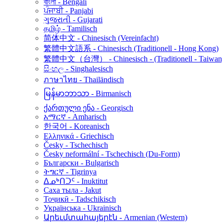
বাংলা - Bengali
ਪੰਜਾਬੀ - Panjabi
ગુજરાતી - Gujarati
தமிழ் - Tamilisch
简体中文 - Chinesisch (Vereinfacht)
繁體中文語系 - Chinesisch (Traditionell - Hong Kong)
繁體中文（台灣） - Chinesisch - (Traditionell - Taiwan
සිංහල - Singhalesisch
ภาษาไทย - Thailändisch
မြန်မာဘာသာ - Birmanisch
ქართული ენა - Georgisch
አማርኛ - Amharisch
한국어 - Koreanisch
Ελληνικά - Griechisch
Česky - Tschechisch
Česky neformální - Tschechisch (Du-Form)
Български - Bulgarisch
ትግርኛ - Tigrinya
ᐃᓄᒃᑎᑐᑦ - Inuktitut
Саха тыла - Jakut
Тоҷикӣ - Tadschikisch
Українська - Ukrainisch
Արեւմտահայերէն - Armenian (Western)