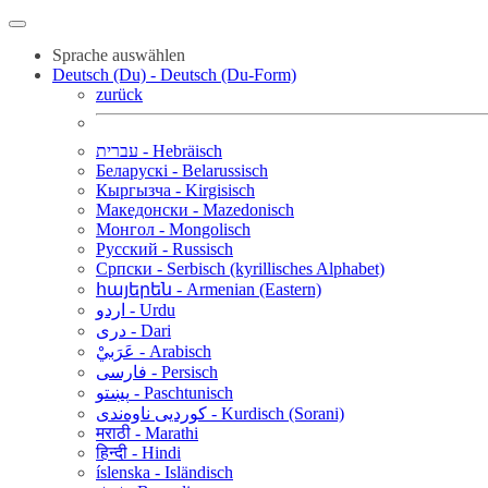
Sprache auswählen
Deutsch (Du) - Deutsch (Du-Form)
zurück
עברית - Hebräisch
Беларускі - Belarussisch
Кыргызча - Kirgisisch
Македонски - Mazedonisch
Монгол - Mongolisch
Русский - Russisch
Српски - Serbisch (kyrillisches Alphabet)
հայերեն - Armenian (Eastern)
اردو - Urdu
دری - Dari
عَرَبيْ - Arabisch
فارسی - Persisch
پښتو - Paschtunisch
کوردیی ناوەندی - Kurdisch (Sorani)
मराठी - Marathi
हिन्दी - Hindi
íslenska - Isländisch